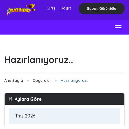
Giriş
Kayıt
Sepeti Görüntüle
Togg
navig
Hazırlanıyoruz..
Ana Sayfa
Duyurular
Hazırlanıyoruz..
Aylara Göre