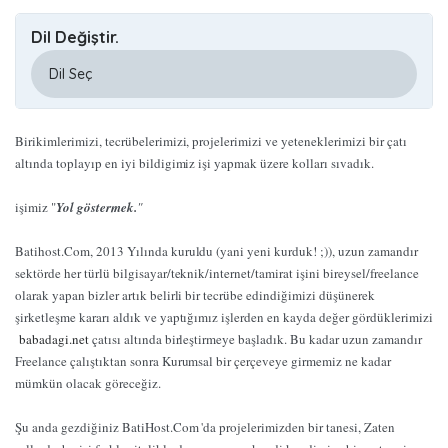
Dil Değiştir.
Birikimlerimizi, tecrübelerimizi, projelerimizi ve yeteneklerimizi bir çatı
altında toplayıp en iyi bildigimiz işi yapmak üzere kolları sıvadık.
işimiz "
Yol göstermek.
"
Batihost.Com, 2013 Yılında kuruldu (yani yeni kurduk! ;)), uzun zamandır
sektörde her türlü bilgisayar/teknik/internet/tamirat işini bireysel/freelance
olarak yapan bizler artık belirli bir tecrübe edindiğimizi düşünerek
şirketleşme kararı aldık ve yaptığımız işlerden en kayda değer gördüklerimizi
babadagi.net
çatısı altında birleştirmeye başladık. Bu kadar uzun zamandır
Freelance çalıştıktan sonra Kurumsal bir çerçeveye girmemiz ne kadar
mümkün olacak göreceğiz.
Şu anda gezdiğiniz BatiHost.Com 'da projelerimizden bir tanesi, Zaten