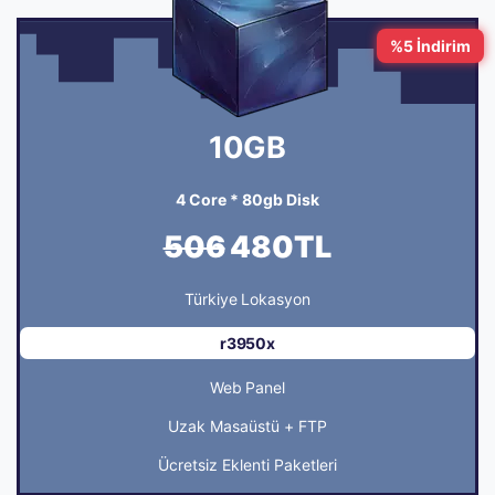
%5 İndirim
10GB
4 Core * 80gb Disk
506
480TL
Türkiye Lokasyon
r3950x
Web Panel
Uzak Masaüstü + FTP
Ücretsiz Eklenti Paketleri