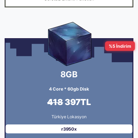
%5 İndirim
8GB
4 Core * 60gb Disk
418
397TL
Türkiye Lokasyon
r3950x