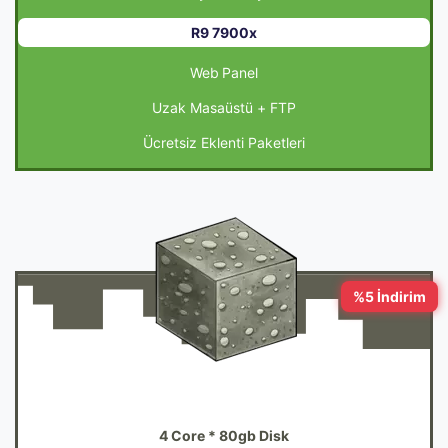
R9 7900x
Web Panel
Uzak Masaüstü + FTP
Ücretsiz Eklenti Paketleri
%5 İndirim
12GB
4 Core * 80gb Disk