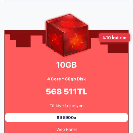
%10 İndirim
10GB
4 Core * 80gb Disk
568
511TL
Türkiye Lokasyon
R9 5900x
Web Panel