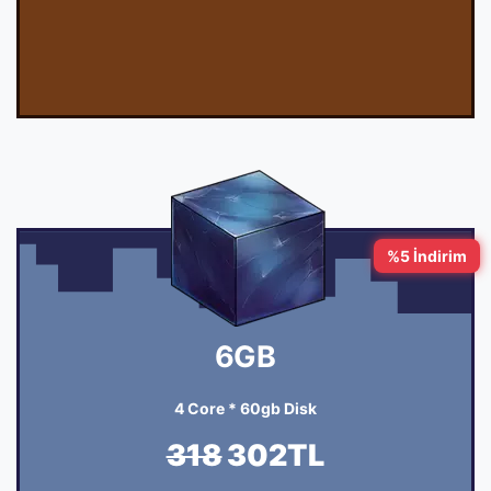
%5 İndirim
6GB
4 Core * 60gb Disk
318
302TL