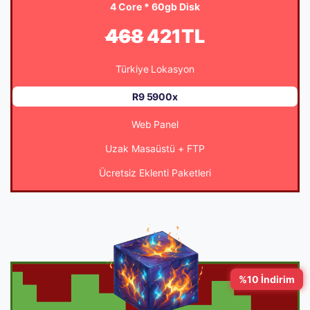
4 Core * 60gb Disk
468
421TL
Türkiye Lokasyon
R9 5900x
Web Panel
Uzak Masaüstü + FTP
Ücretsiz Eklenti Paketleri
%10 İndirim