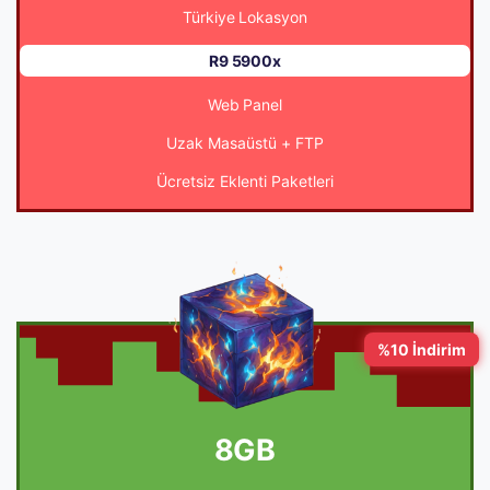
Türkiye Lokasyon
R9 5900x
Web Panel
Uzak Masaüstü + FTP
Ücretsiz Eklenti Paketleri
%10 İndirim
8GB