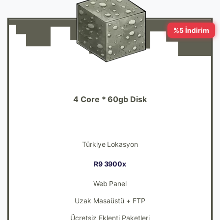
%5 İndirim
8GB
4 Core * 60gb Disk
356
338TL
Türkiye Lokasyon
R9 3900x
Web Panel
Uzak Masaüstü + FTP
Ücretsiz Eklenti Paketleri