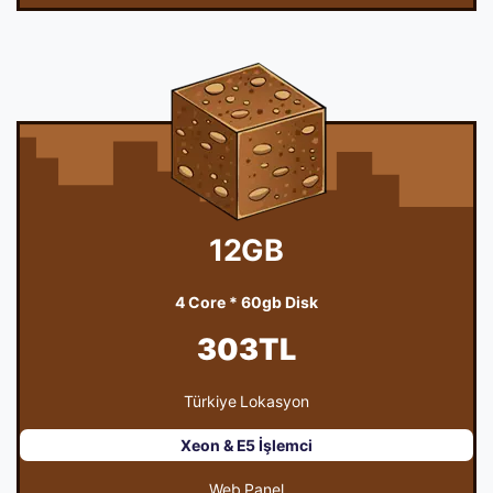
12GB
4 Core * 60gb Disk
303TL
Türkiye Lokasyon
Xeon & E5 İşlemci
Web Panel