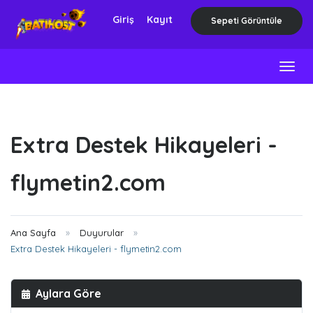
Giriş
Kayıt
Sepeti Görüntüle
Togg
navig
Extra Destek Hikayeleri -
flymetin2.com
Ana Sayfa
Duyurular
Extra Destek Hikayeleri - flymetin2.com
Aylara Göre