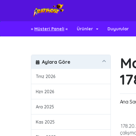
»
Müşteri Paneli
«
Ürünler
Duyurular
Ma
Aylara Göre
17
Tmz 2026
Hzn 2026
Ana Sa
Ara 2025
Kas 2025
178.20.
çalışm