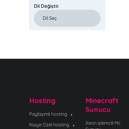
Dil Değiştir.
Hosting
Minecraft
Sunucu
Paylaşımlı hosting
Xeon işlemcili Mc
Kişiye Özel hosting