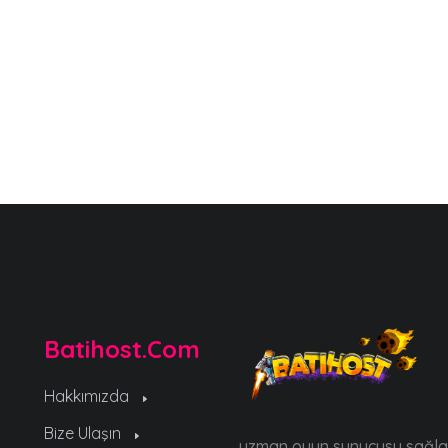
Batihost.Com
Hakkımızda
Bize Ulaşın
uzman oyun sunucusu sağlayı