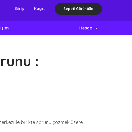
Giriş
Kayıt
Sepeti Görüntüle
tişim
Hesap
runu :
*
merkezi ile birlikte sorunu çözmek üzere