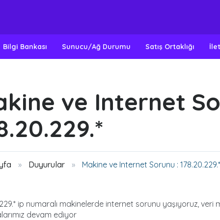
Bilgi Bankası
Sunucu/Ağ Durumu
Satış Ortaklığı
İle
kine ve Internet So
8.20.229.*
yfa
Duyurular
Makine ve Internet Sorunu : 178.20.229.
229.* ip numaralı makinelerde internet sorunu yaşıyoruz, veri 
alarımız devam ediyor