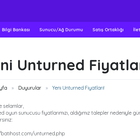
Bilgi Bankası
Sunucu/Ağ Durumu
Satış Ortaklığı
İle
ni Unturned Fiyatlar
yfa
Duyurular
Yeni Unturned Fiyatları!
 selamlar,
d oyun sunucusu fiyatlarımızı, aldığımız talepler nedeniyle gü
rsiniz:
//batihost.com/unturned.php