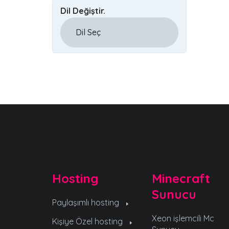
Dil Değiştir.
Hosting
Minecraft
Sunucu
Paylaşımlı hosting
Xeon işlemcili Mc
Kişiye Özel hosting