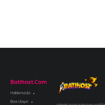
Batihost.Com
Hakkımızda
Bize Ulaşın
uzman oyun sunucusu sağlayı