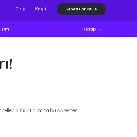
Giriş
Kayıt
Sepeti Görüntüle
tişim
Hesap
ı!
ncelledik. Fiyatlarımıza bu adresten