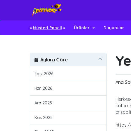
»
Müşteri Paneli
«
Ürünler
Duyurular
Ye
Aylara Göre
Tmz 2026
Ana Sa
Hzn 2026
Herkese
Ara 2025
Unturne
erişebili
Kas 2025
https: