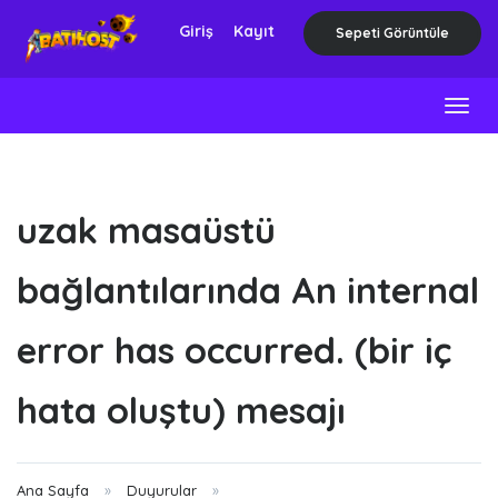
Giriş
Kayıt
Sepeti Görüntüle
Togg
navig
uzak masaüstü
bağlantılarında An internal
error has occurred. (bir iç
hata oluştu) mesajı
Ana Sayfa
Duyurular