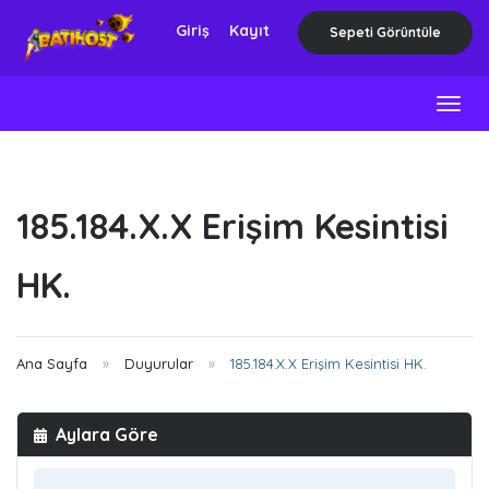
Giriş
Kayıt
Sepeti Görüntüle
Togg
navig
185.184.X.X Erişim Kesintisi
HK.
Ana Sayfa
Duyurular
185.184.X.X Erişim Kesintisi HK.
Aylara Göre