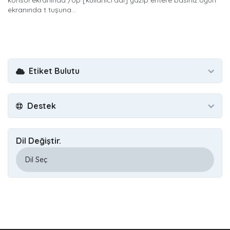
konsol ekranında /op [kullanıcı adı] yazıp entere basınız.oyun
ekranında t tuşuna...
Etiket Bulutu
Destek
Dil Değiştir.