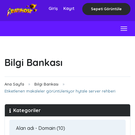
Giriş
Kayıt
Sepeti Görüntüle
Togg
navig
Bilgi Bankası
Ana Sayfa
Bilgi Bankası
Etiketlenen makaleler görüntüleniyor hytale server rehberi
Kategoriler