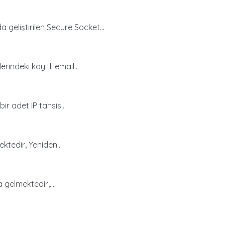
geliştirilen Secure Socket...
indeki kayıtlı email...
r adet IP tahsis...
ktedir, Yeniden...
 gelmektedir,...