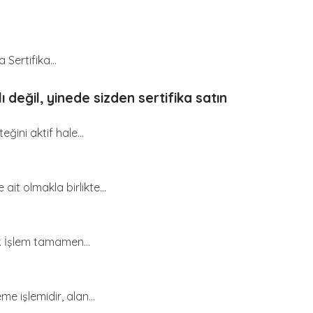
 Sertifika...
 değil, yinede sizden sertifika satın
ğini aktif hale...
t olmakla birlikte...
. İşlem tamamen...
e işlemidir, alan...