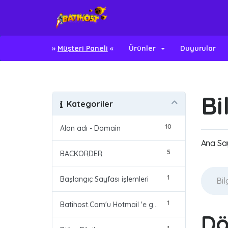
»
Müşteri Paneli
«
Ürünler
Duyurular
Bi
Kategoriler
10
Alan adı - Domain
Ana Sa
5
BACKORDER
1
Başlangıç Sayfası işlemleri
1
Batihost.Com'u Hotmail 'e güvenli Alıcı olarak eklemek
Dö