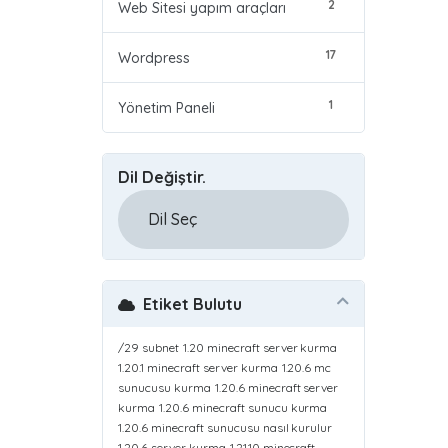
2
Web Sitesi yapım araçları
17
Wordpress
1
Yönetim Paneli
Dil Değiştir.
Etiket Bulutu
/29 subnet
1.20 minecraft server kurma
1.20.1 minecraft server kurma
1.20.6 mc
sunucusu kurma
1.20.6 minecraft server
kurma
1.20.6 minecraft sunucu kurma
1.20.6 minecraft sunucusu nasıl kurulur
1.20.6 server kurma
1.21.10 minecraft