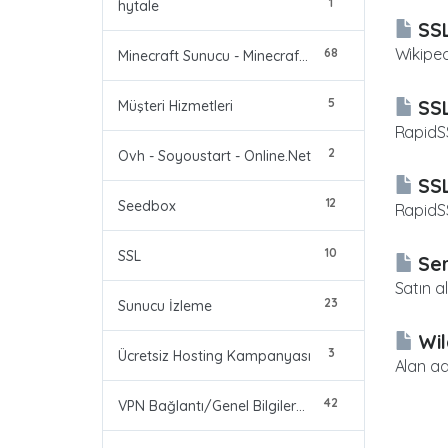
1
hytale
SSL
Wikiped
68
Minecraft Sunucu - Minecraft Server
5
SSL
Müşteri Hizmetleri
RapidSS
2
Ovh - Soyoustart - Online.Net
SSL
12
Seedbox
RapidSS
10
SSL
Ser
Satın a
23
Sunucu İzleme
Wil
3
Ücretsiz Hosting Kampanyası
Alan ad
42
VPN Bağlantı/Genel Bilgiler/Problemler