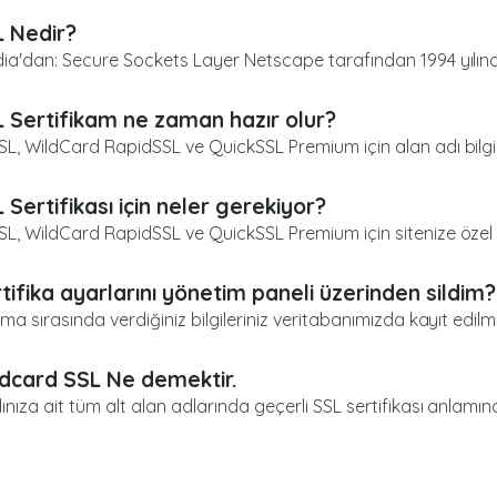
 Nedir?
ia'dan: Secure Sockets Layer Netscape tarafından 1994 yılında 
 Sertifikam ne zaman hazır olur?
L, WildCard RapidSSL ve QuickSSL Premium için alan adı bilgiler
 Sertifikası için neler gerekiyor?
L, WildCard RapidSSL ve QuickSSL Premium için sitenize özel bi
tifika ayarlarını yönetim paneli üzerinden sildim?
lma sırasında verdiğiniz bilgileriniz veritabanımızda kayıt edilme
dcard SSL Ne demektir.
ınıza ait tüm alt alan adlarında geçerli SSL sertifikası anlamına