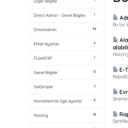
1
Diğer Bilgiler
1
Direct Admin - Genel Bilgiler
Adr
Bu tür s
86
Directadmin
Ala
4
EMail Ayarları
alabi
Hosting
1
FLashFXP
E-T
12
Genel Bilgiler
RapidSS
2
GetSimple
Evr
Sitemiz
8
Hizmetlerimle İlgili Ayarlar
Rap
18
Hosting
Sertifi