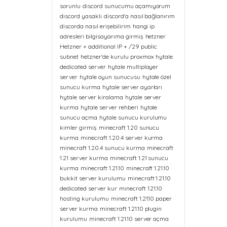
sorunlu
discord sunucumu açamıyorum
discord yasaklı
discord'a nasıl bağlanırım
discorda nasıl erişebilirim
hangi ip
adresleri bilgisayarıma girmiş
hetzner
Hetzner + additional IP + /29 public
subnet
hetzner'de kurulu proxmox
hytale
dedicated server
hytale multiplayer
server
hytale oyun sunucusu
hytale özel
sunucu kurma
hytale server ayarları
hytale server kiralama
hytale server
kurma
hytale server rehberi
hytale
sunucu açma
hytale sunucu kurulumu
kimler girmiş
minecraft 1.20 sunucu
kurma
minecraft 1.20.4 server kurma
minecraft 1.20.4 sunucu kurma
minecraft
1.21 server kurma
minecraft 1.21 sunucu
kurma
minecraft 1.21.10
minecraft 1.21.10
bukkit server kurulumu
minecraft 1.21.10
dedicated server kur
minecraft 1.21.10
hosting kurulumu
minecraft 1.21.10 paper
server kurma
minecraft 1.21.10 plugin
kurulumu
minecraft 1.21.10 server açma