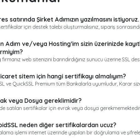
es satırında Şirket Adımızın yazılmasını istiyoruz.
ertifikalar için destek talebi oluşturmalısınız, sipariş sonrasında
n Adım ve/veya Hosting'im sizin üzerinizde kayıtlı
lirmiyim?
 firmanız web sitenizini barındırdığınız sunucu üzerine SSL deste
icaret sitem için hangi sertifikayı almalıyım?
L ve QuickSSL Premium tüm Bankalarla uyumludur, Karar size ai
ak veya Dosya gereklimidir?
de satılan sertifikalar için evrak veya dosya gerekmemektedir
idSSL neden diğer sertifikalardan ucuz?
kalama işlemi internet üzerinde yapılan bir doğrulama ve şifrelem