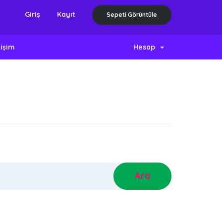
Giriş
Kayıt
Sepeti Görüntüle
tişim
Hesap