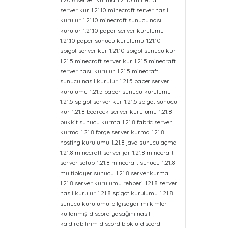
server kur
1.21.10 minecraft server nasıl
kurulur
1.21.10 minecraft sunucu nasıl
kurulur
1.21.10 paper server kurulumu
1.21.10 paper sunucu kurulumu
1.21.10
spigot server kur
1.21.10 spigot sunucu kur
1.21.5 minecraft server kur
1.21.5 minecraft
server nasıl kurulur
1.21.5 minecraft
sunucu nasıl kurulur
1.21.5 paper server
kurulumu
1.21.5 paper sunucu kurulumu
1.21.5 spigot server kur
1.21.5 spigot sunucu
kur
1.21.8 bedrock server kurulumu
1.21.8
bukkit sunucu kurma
1.21.8 fabric server
kurma
1.21.8 forge server kurma
1.21.8
hosting kurulumu
1.21.8 java sunucu açma
1.21.8 minecraft server jar
1.21.8 minecraft
server setup
1.21.8 minecraft sunucu
1.21.8
multiplayer sunucu
1.21.8 server kurma
1.21.8 server kurulumu rehberi
1.21.8 server
nasıl kurulur
1.21.8 spigot kurulumu
1.21.8
sunucu kurulumu
bilgisayarımı kimler
kullanmış
discord yasağını nasıl
kaldırabilirim
discord bloklu
discord