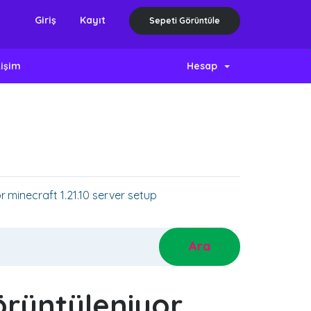
Giriş
Kayıt
Sepeti Görüntüle
tişim
Hesap
r minecraft 1.21.10 server setup
örüntüleniyor