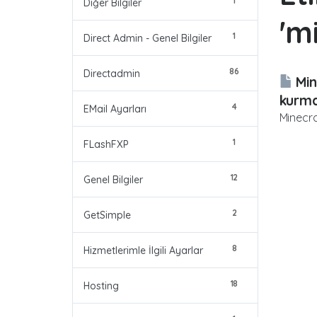
1
Diğer Bilgiler
'm
1
Direct Admin - Genel Bilgiler
86
Directadmin
Min
kurma
4
EMail Ayarları
Minecra
1
FLashFXP
12
Genel Bilgiler
2
GetSimple
8
Hizmetlerimle İlgili Ayarlar
18
Hosting