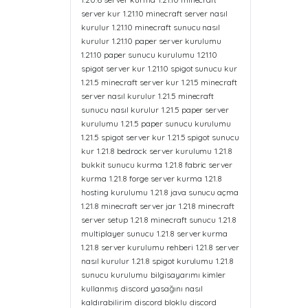
server kur
1.21.10 minecraft server nasıl
kurulur
1.21.10 minecraft sunucu nasıl
kurulur
1.21.10 paper server kurulumu
1.21.10 paper sunucu kurulumu
1.21.10
spigot server kur
1.21.10 spigot sunucu kur
1.21.5 minecraft server kur
1.21.5 minecraft
server nasıl kurulur
1.21.5 minecraft
sunucu nasıl kurulur
1.21.5 paper server
kurulumu
1.21.5 paper sunucu kurulumu
1.21.5 spigot server kur
1.21.5 spigot sunucu
kur
1.21.8 bedrock server kurulumu
1.21.8
bukkit sunucu kurma
1.21.8 fabric server
kurma
1.21.8 forge server kurma
1.21.8
hosting kurulumu
1.21.8 java sunucu açma
1.21.8 minecraft server jar
1.21.8 minecraft
server setup
1.21.8 minecraft sunucu
1.21.8
multiplayer sunucu
1.21.8 server kurma
1.21.8 server kurulumu rehberi
1.21.8 server
nasıl kurulur
1.21.8 spigot kurulumu
1.21.8
sunucu kurulumu
bilgisayarımı kimler
kullanmış
discord yasağını nasıl
kaldırabilirim
discord bloklu
discord