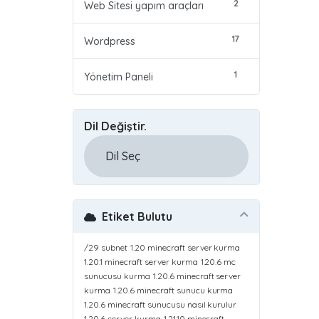
2
Web Sitesi yapım araçları
17
Wordpress
1
Yönetim Paneli
Dil Değiştir.
Etiket Bulutu
/29 subnet
1.20 minecraft server kurma
1.20.1 minecraft server kurma
1.20.6 mc
sunucusu kurma
1.20.6 minecraft server
kurma
1.20.6 minecraft sunucu kurma
1.20.6 minecraft sunucusu nasıl kurulur
1.20.6 server kurma
1.21.10 minecraft