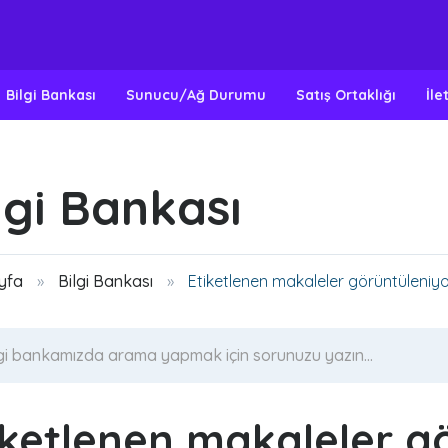
Bilgi Bankası
Sunucu/Ağ Durumu
Satış Ortaklığı
İle
lgi Bankası
yfa
Bilgi Bankası
Etiketlenen makaleler görüntüleniyo
iketlenen makaleler g