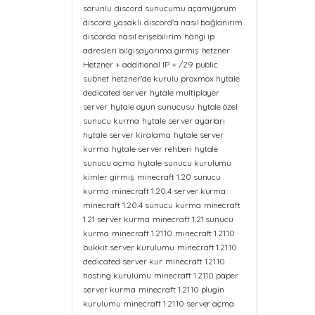
sorunlu
discord sunucumu açamıyorum
discord yasaklı
discord'a nasıl bağlanırım
discorda nasıl erişebilirim
hangi ip
adresleri bilgisayarıma girmiş
hetzner
Hetzner + additional IP + /29 public
subnet
hetzner'de kurulu proxmox
hytale
dedicated server
hytale multiplayer
server
hytale oyun sunucusu
hytale özel
sunucu kurma
hytale server ayarları
hytale server kiralama
hytale server
kurma
hytale server rehberi
hytale
sunucu açma
hytale sunucu kurulumu
kimler girmiş
minecraft 1.20 sunucu
kurma
minecraft 1.20.4 server kurma
minecraft 1.20.4 sunucu kurma
minecraft
1.21 server kurma
minecraft 1.21 sunucu
kurma
minecraft 1.21.10
minecraft 1.21.10
bukkit server kurulumu
minecraft 1.21.10
dedicated server kur
minecraft 1.21.10
hosting kurulumu
minecraft 1.21.10 paper
server kurma
minecraft 1.21.10 plugin
kurulumu
minecraft 1.21.10 server açma