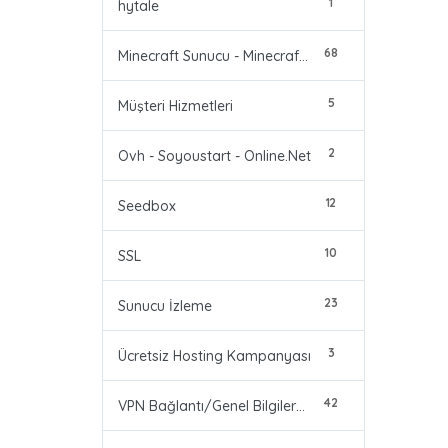
1
hytale
68
Minecraft Sunucu - Minecraft Server
5
Müşteri Hizmetleri
2
Ovh - Soyoustart - Online.Net
12
Seedbox
10
SSL
23
Sunucu İzleme
3
Ücretsiz Hosting Kampanyası
42
VPN Bağlantı/Genel Bilgiler/Problemler