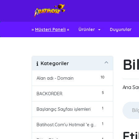
»
Müşteri Paneli
«
Ürünler
Duyurular
Bi
Kategoriler
10
Alan adı - Domain
Ana Sa
5
BACKORDER
1
Başlangıç Sayfası işlemleri
1
Batihost.Com'u Hotmail 'e güvenli Alıcı olarak eklemek
Et