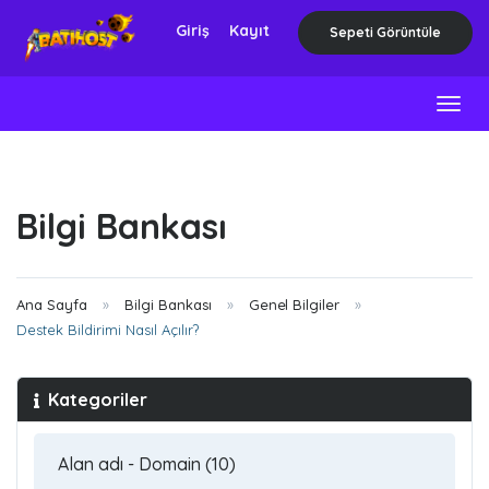
Giriş
Kayıt
Sepeti Görüntüle
Togg
navig
Bilgi Bankası
Ana Sayfa
Bilgi Bankası
Genel Bilgiler
Destek Bildirimi Nasıl Açılır?
Kategoriler