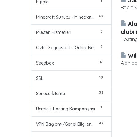
1
hytale
RapidSS
68
Minecraft Sunucu - Minecraft Server
Ala
alabi
5
Müşteri Hizmetleri
Hosting
2
Ovh - Soyoustart - Online.Net
Wil
12
Alan ad
Seedbox
10
SSL
23
Sunucu İzleme
3
Ücretsiz Hosting Kampanyası
42
VPN Bağlantı/Genel Bilgiler/Problemler