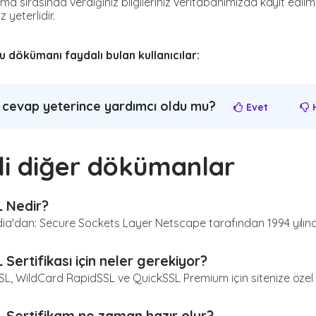
lma sırasında verdiğiniz bilgileriniz veritabanımızda kayıt edil
 yeterlidir.
u dökümanı faydalı bulan kullanıcılar:
 cevap yeterince yardımcı oldu mu?
Evet
H
ili diğer dökümanlar
 Nedir?
ia'dan: Secure Sockets Layer Netscape tarafından 1994 yılında 
 Sertifikası için neler gerekiyor?
L, WildCard RapidSSL ve QuickSSL Premium için sitenize özel bi
 Sertifikam ne zaman hazır olur?