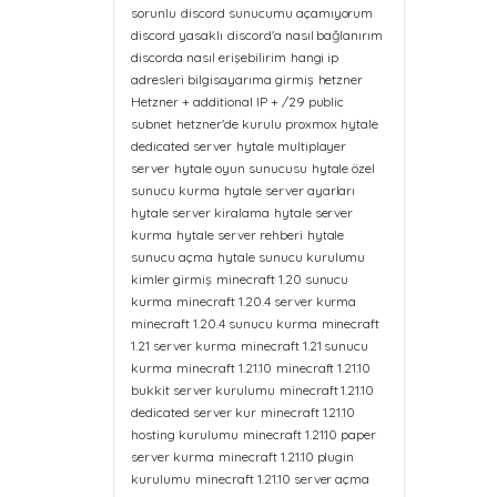
sorunlu
discord sunucumu açamıyorum
discord yasaklı
discord'a nasıl bağlanırım
discorda nasıl erişebilirim
hangi ip
adresleri bilgisayarıma girmiş
hetzner
Hetzner + additional IP + /29 public
subnet
hetzner'de kurulu proxmox
hytale
dedicated server
hytale multiplayer
server
hytale oyun sunucusu
hytale özel
sunucu kurma
hytale server ayarları
hytale server kiralama
hytale server
kurma
hytale server rehberi
hytale
sunucu açma
hytale sunucu kurulumu
kimler girmiş
minecraft 1.20 sunucu
kurma
minecraft 1.20.4 server kurma
minecraft 1.20.4 sunucu kurma
minecraft
1.21 server kurma
minecraft 1.21 sunucu
kurma
minecraft 1.21.10
minecraft 1.21.10
bukkit server kurulumu
minecraft 1.21.10
dedicated server kur
minecraft 1.21.10
hosting kurulumu
minecraft 1.21.10 paper
server kurma
minecraft 1.21.10 plugin
kurulumu
minecraft 1.21.10 server açma