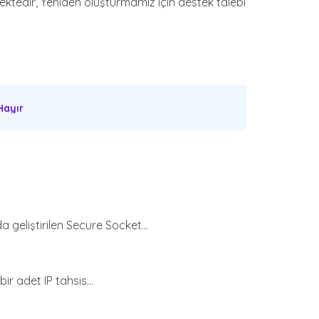
mektedir, Yeniden oluşturmamız için destek talebi
ayır
geliştirilen Secure Socket...
r adet IP tahsis...