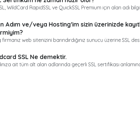
L, WildCard RapidSSL ve QuickSSL Premium için alan adı bilgiler
n Adım ve/veya Hosting'im sizin üzerinizde kayıtlı
lirmiyim?
 firmanız web sitenizini barındırdığınız sunucu üzerine SSL deste
dcard SSL Ne demektir.
ınıza ait tüm alt alan adlarında geçerli SSL sertifikası anlamına