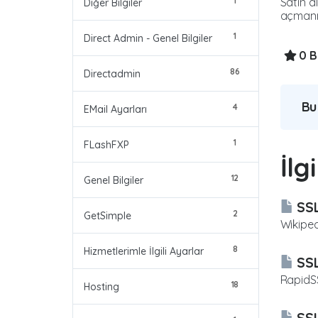
1
Satın a
Diğer Bilgiler
açmanız
1
Direct Admin - Genel Bilgiler
0 B
86
Directadmin
Bu
4
EMail Ayarları
1
FLashFXP
İlg
12
Genel Bilgiler
SSL
2
GetSimple
Wikiped
8
Hizmetlerimle İlgili Ayarlar
SSL
RapidSS
18
Hosting
SSL