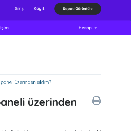
Giriş
Kayıt
Sepeti Görüntüle
tişim
Hesap
 paneli üzerinden sildim?
paneli üzerinden