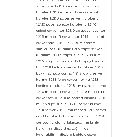
server kur
1.21.10 minecraft server nasıl
kurulur
1.21.10 minecraft sunucu nasıl
kurulur
1.21.10 paper server kurulumu
1.21.10 paper sunucu kurulumu
1.21.10
spigot server kur
1.21.10 spigot sunucu kur
1.21.5 minecraft server kur
1.21.5 minecraft
server nasıl kurulur
1.21.5 minecraft
sunucu nasıl kurulur
1.21.5 paper server
kurulumu
1.21.5 paper sunucu kurulumu
1.21.5 spigot server kur
1.21.5 spigot sunucu
kur
1.21.8 bedrock server kurulumu
1.21.8
bukkit sunucu kurma
1.21.8 fabric server
kurma
1.21.8 forge server kurma
1.21.8
hosting kurulumu
1.21.8 java sunucu açma
1.21.8 minecraft server jar
1.21.8 minecraft
server setup
1.21.8 minecraft sunucu
1.21.8
multiplayer sunucu
1.21.8 server kurma
1.21.8 server kurulumu rehberi
1.21.8 server
nasıl kurulur
1.21.8 spigot kurulumu
1.21.8
sunucu kurulumu
bilgisayarımı kimler
kullanmış
discord yasağını nasıl
kaldırabilirim
discord bloklu
discord