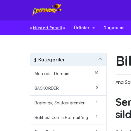
»
Müşteri Paneli
«
Ürünler
Duyurular
Bi
Kategoriler
10
Alan adı - Domain
Ana Sa
5
BACKORDER
Ser
1
Başlangıç Sayfası işlemleri
sil
1
Batihost.Com'u Hotmail 'e güvenli Alıcı olarak eklemek