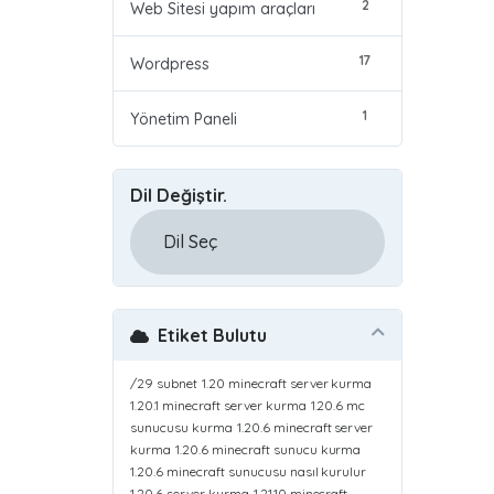
2
Web Sitesi yapım araçları
17
Wordpress
1
Yönetim Paneli
Dil Değiştir.
Etiket Bulutu
/29 subnet
1.20 minecraft server kurma
1.20.1 minecraft server kurma
1.20.6 mc
sunucusu kurma
1.20.6 minecraft server
kurma
1.20.6 minecraft sunucu kurma
1.20.6 minecraft sunucusu nasıl kurulur
1.20.6 server kurma
1.21.10 minecraft