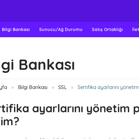
Bilgi Bankası
Sunucu/Ağ Durumu
Satış Ortaklığı
İle
lgi Bankası
yfa
Bilgi Bankası
SSL
Sertifika ayarlarını yönetim
tifika ayarlarını yönetim 
dim?