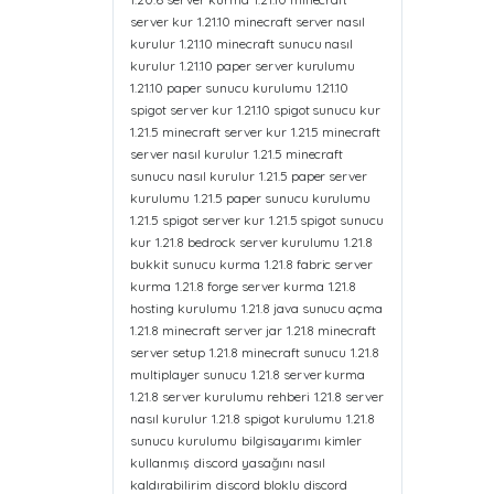
server kur
1.21.10 minecraft server nasıl
kurulur
1.21.10 minecraft sunucu nasıl
kurulur
1.21.10 paper server kurulumu
1.21.10 paper sunucu kurulumu
1.21.10
spigot server kur
1.21.10 spigot sunucu kur
1.21.5 minecraft server kur
1.21.5 minecraft
server nasıl kurulur
1.21.5 minecraft
sunucu nasıl kurulur
1.21.5 paper server
kurulumu
1.21.5 paper sunucu kurulumu
1.21.5 spigot server kur
1.21.5 spigot sunucu
kur
1.21.8 bedrock server kurulumu
1.21.8
bukkit sunucu kurma
1.21.8 fabric server
kurma
1.21.8 forge server kurma
1.21.8
hosting kurulumu
1.21.8 java sunucu açma
1.21.8 minecraft server jar
1.21.8 minecraft
server setup
1.21.8 minecraft sunucu
1.21.8
multiplayer sunucu
1.21.8 server kurma
1.21.8 server kurulumu rehberi
1.21.8 server
nasıl kurulur
1.21.8 spigot kurulumu
1.21.8
sunucu kurulumu
bilgisayarımı kimler
kullanmış
discord yasağını nasıl
kaldırabilirim
discord bloklu
discord