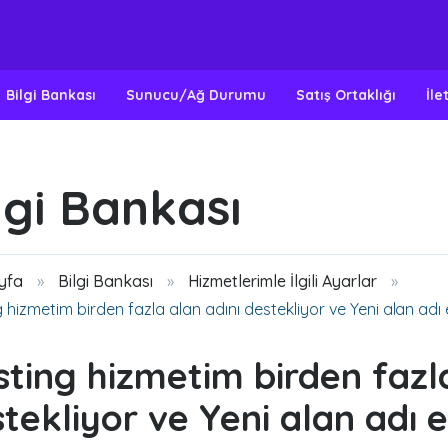
Bilgi Bankası
Sunucu/Ağ Durumu
Satış Ortaklığı
İle
lgi Bankası
yfa
Bilgi Bankası
Hizmetlerimle İlgili Ayarlar
 hizmetim birden fazla alan adını destekliyor ve Yeni alan adı
ting hizmetim birden fazla
tekliyor ve Yeni alan adı