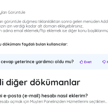
rı görüntüle düğmesi tıklanıldıktan sonra gelen menüden Addo
izin izin verdiği kadar alt domain ekleyebilirsiniz,
alan adına email eklemek/ftp eklemek ise diğer konu başlıklarımızd
 dökümanı faydalı bulan kullanıcılar:
 cevap yeterince yardımcı oldu mu?
Evet
H
ili diğer dökümanlar
i e-posta (e-mail) hesabı nasıl eklerim?
esabı açmak için Müşteri Panelinizden Hizmetlerimi seçtikten...