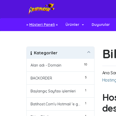
»
Müşteri Paneli
«
Ürünler
Duyurular
Bi
Kategoriler
10
Alan adı - Domain
Ana Sa
5
BACKORDER
Hosting
1
Başlangıç Sayfası işlemleri
Hos
1
Batihost.Com'u Hotmail 'e güvenli Alıcı olarak eklemek
des