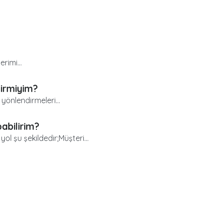
rimi...
irmiyim?
yönlendirmeleri...
abilirim?
l şu şekildedir;Müşteri...