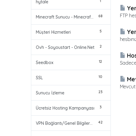
1
hytale
Yen
FTP hes
68
Minecraft Sunucu - Minecraft Server
Yen
5
Müşteri Hizmetleri
hesbını
2
Ovh - Soyoustart - Online.Net
Hos
12
Seedbox
Sadece 
10
SSL
Mev
Mevcut 
23
Sunucu İzleme
3
Ücretsiz Hosting Kampanyası
42
VPN Bağlantı/Genel Bilgiler/Problemler