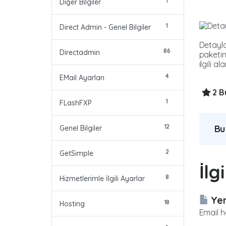
1
Diğer Bilgiler
1
Direct Admin - Genel Bilgiler
Detayla
86
Directadmin
paketin
ilgili 
4
EMail Ayarları
2 Bu
1
FLashFXP
12
Bu
Genel Bilgiler
2
GetSimple
İlg
8
Hizmetlerimle İlgili Ayarlar
Yen
18
Hosting
Email h