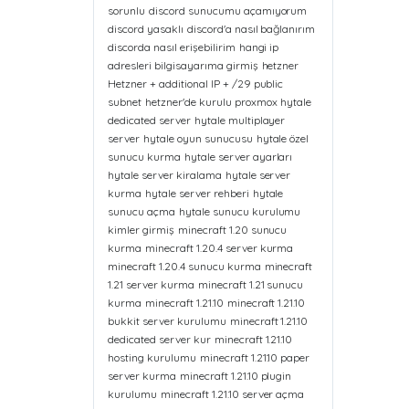
sorunlu
discord sunucumu açamıyorum
discord yasaklı
discord'a nasıl bağlanırım
discorda nasıl erişebilirim
hangi ip
adresleri bilgisayarıma girmiş
hetzner
Hetzner + additional IP + /29 public
subnet
hetzner'de kurulu proxmox
hytale
dedicated server
hytale multiplayer
server
hytale oyun sunucusu
hytale özel
sunucu kurma
hytale server ayarları
hytale server kiralama
hytale server
kurma
hytale server rehberi
hytale
sunucu açma
hytale sunucu kurulumu
kimler girmiş
minecraft 1.20 sunucu
kurma
minecraft 1.20.4 server kurma
minecraft 1.20.4 sunucu kurma
minecraft
1.21 server kurma
minecraft 1.21 sunucu
kurma
minecraft 1.21.10
minecraft 1.21.10
bukkit server kurulumu
minecraft 1.21.10
dedicated server kur
minecraft 1.21.10
hosting kurulumu
minecraft 1.21.10 paper
server kurma
minecraft 1.21.10 plugin
kurulumu
minecraft 1.21.10 server açma