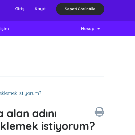
Giriş
Kayıt
Sepeti Görüntüle
tişim
Hesap
 eklemek istiyorum?
 alan adını
 eklemek istiyorum?