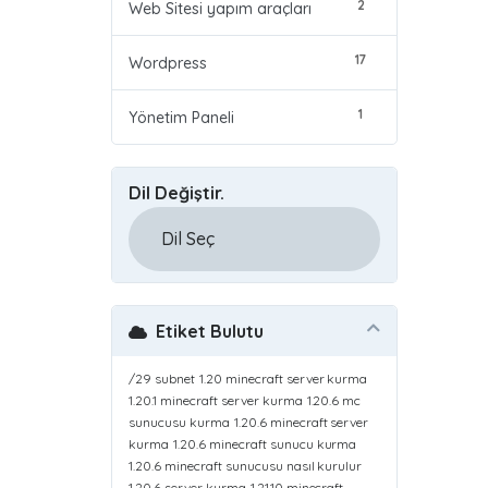
2
Web Sitesi yapım araçları
17
Wordpress
1
Yönetim Paneli
Dil Değiştir.
Etiket Bulutu
/29 subnet
1.20 minecraft server kurma
1.20.1 minecraft server kurma
1.20.6 mc
sunucusu kurma
1.20.6 minecraft server
kurma
1.20.6 minecraft sunucu kurma
1.20.6 minecraft sunucusu nasıl kurulur
1.20.6 server kurma
1.21.10 minecraft