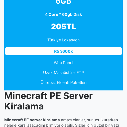
6GB
4 Core * 60gb Disk
205TL
Türkiye Lokasyon
R5 3600x
Web Panel
Uzak Masaüstü + FTP
Ücretsiz Eklenti Paketleri
Minecraft PE Server
Kiralama
Minecraft PE server kiralama
amacı olanlar, sunucu kurarken
nelerle karşılaşacağını bilmiyor olabilir. Sizler için güzel bir yazı