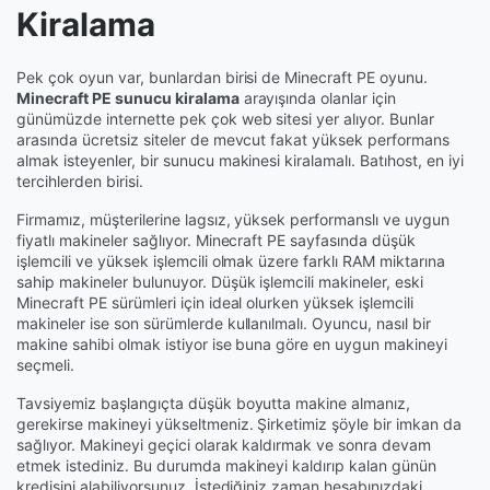
Kiralama
Pek çok oyun var, bunlardan birisi de Minecraft PE oyunu.
Minecraft PE sunucu kiralama
arayışında olanlar için
günümüzde internette pek çok web sitesi yer alıyor. Bunlar
arasında ücretsiz siteler de mevcut fakat yüksek performans
almak isteyenler, bir sunucu makinesi kiralamalı. Batıhost, en iyi
tercihlerden birisi.
Firmamız, müşterilerine lagsız, yüksek performanslı ve uygun
fiyatlı makineler sağlıyor. Minecraft PE sayfasında düşük
işlemcili ve yüksek işlemcili olmak üzere farklı RAM miktarına
sahip makineler bulunuyor. Düşük işlemcili makineler, eski
Minecraft PE sürümleri için ideal olurken yüksek işlemcili
makineler ise son sürümlerde kullanılmalı. Oyuncu, nasıl bir
makine sahibi olmak istiyor ise buna göre en uygun makineyi
seçmeli.
Tavsiyemiz başlangıçta düşük boyutta makine almanız,
gerekirse makineyi yükseltmeniz. Şirketimiz şöyle bir imkan da
sağlıyor. Makineyi geçici olarak kaldırmak ve sonra devam
etmek istediniz. Bu durumda makineyi kaldırıp kalan günün
kredisini alabiliyorsunuz. İstediğiniz zaman hesabınızdaki