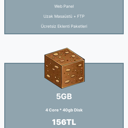
Web Panel
Uzak Masaüstü + FTP
Ücretsiz Eklenti Paketleri
5GB
4 Core * 40gb Disk
156TL