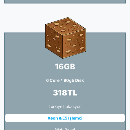
16GB
6 Core * 80gb Disk
318TL
Türkiye Lokasyon
Xeon & E5 İşlemci
Web Panel