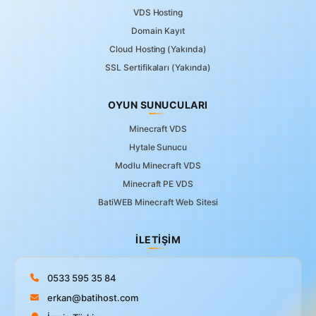
VDS Hosting
Domain Kayıt
Cloud Hosting (Yakında)
SSL Sertifikaları (Yakında)
OYUN SUNUCULARI
Minecraft VDS
Hytale Sunucu
Modlu Minecraft VDS
Minecraft PE VDS
BatiWEB Minecraft Web Sitesi
İLETIŞIM
0533 595 35 84
erkan@batihost.com