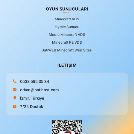
OYUN SUNUCULARI
Minecraft VDS
Hytale Sunucu
Modlu Minecraft VDS
Minecraft PE VDS
BatiWEB Minecraft Web Sitesi
İLETIŞIM
0533 595 35 84
erkan@batihost.com
İzmir, Türkiye
7/24 Destek