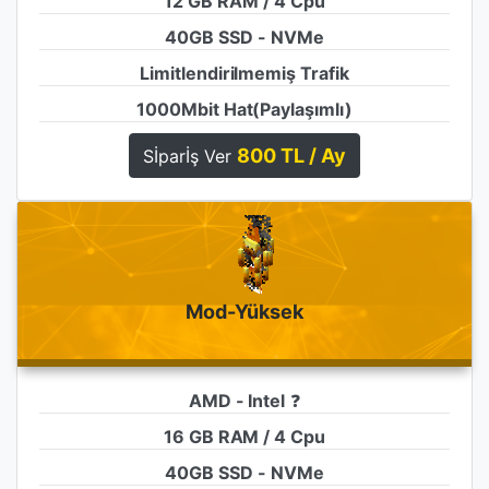
12 GB RAM / 4 Cpu
40GB SSD - NVMe
Limitlendirilmemiş Trafik
1000Mbit Hat(Paylaşımlı)
800 TL / Ay
Sİparİş Ver
Mod-Yüksek
AMD - Intel
❓
16 GB RAM / 4 Cpu
40GB SSD - NVMe