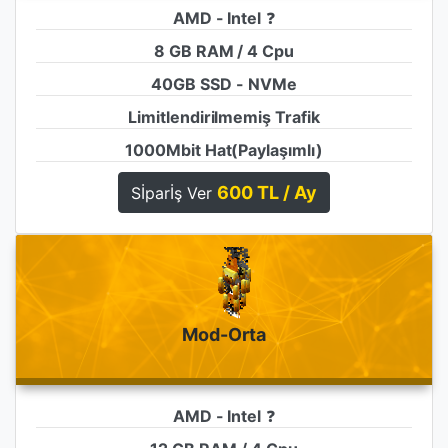
AMD - Intel
❓
8 GB RAM / 4 Cpu
40GB SSD - NVMe
Limitlendirilmemiş Trafik
1000Mbit Hat(Paylaşımlı)
600 TL / Ay
Sİparİş Ver
Mod-Orta
AMD - Intel
❓